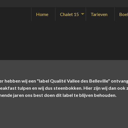
Home
Chalet 15
Tarieven
Boe
ier hebben wij een "label Qualité Vallee des Belleville" ontv
reakfast tulpen en wij dus steenbokken. Hier zijn wij dan ook
ende jaren ons best doen dit label te blijven behouden.