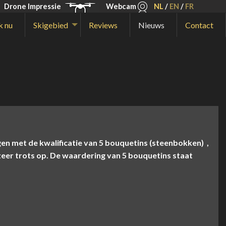
Drone Impressie
Webcam
NL
/
EN
/
FR
k nu
Skigebied
Reviews
Nieuws
Contact
angen met de kwalificatie van 5 bouquetins (steenbokken) ,
 zeer trots op. De waardering van 5 bouquetins staat