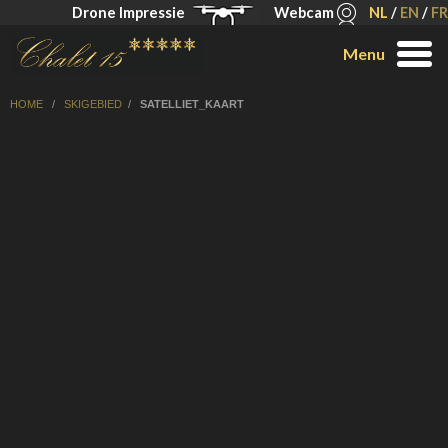
Drone Impressie
Webcam
NL
/
EN
/
FR
Menu
HOME
/
SKIGEBIED
/
SATELLIET_KAART