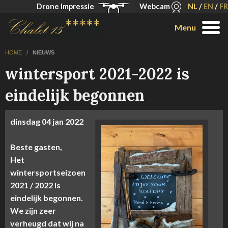
Drone Impressie
Webcam
NL
/
EN
/
FR
Menu
HOME
/
NIEUWS
wintersport 2021-2022 is
eindelijk begonnen
dinsdag
04 jan
2022
Beste gasten,
Het
wintersportseizoen
2021 / 2022 is
eindelijk begonnen.
We zijn zeer
verheugd dat wij na