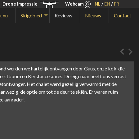
Drone Impressie
Webcam
NL
/
EN
/
FR
k nu
Skigebied
Reviews
Nieuws
Contact
avond werden we hartelijk ontvangen door Guus, onze kok, die
Kerstboom en Kerstaccesoires. De eigenaar heeft ons verrast
ietontvanger. Het chalet werd gezellig verwarmd met de
wezig, de optie om tot de deur te skiën. Er waren ruim
ze aanrader!