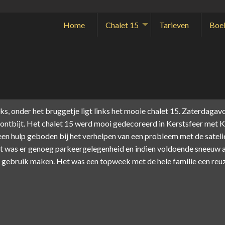
Home
Chalet 15
Tarieven
Boe
nks, onder het bruggetje ligt links het mooie chalet 15. Zaterdag
n ontbijt. Het chalet 15 werd mooi gedecoreerd in Kerstsfeer met 
teen hulp geboden bij het verhelpen van een probleem met de satel
was er genoeg parkeergelegenheid en indien voldoende sneeuw aan
 gebruik maken. Het was een topweek met de hele familie een reu