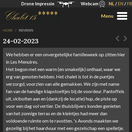
Drone Impressie
Webcam
NL
/
EN
/
FR
Menu
HOME
/
REVIEWS
24-02-2023
We hebben er een onvergetelijke familieweek op zitten hier
in Les Menuires.
Het begon met een warm (en smakelijk) onthaal, waar we
erg van genoten hebben. Het chalet is tot in de puntjes
verzorgd, voorzien van alle gemakken. We zijn met name
fan van de handige klapstoeltjes bij de voordeur. Pantoffels
uit, skibolten aan en (dankzij de locatie) hup, de piste op
voor een dag vol vertier. De thuisblijvers konden genieten
van het zonnige terras en de kleintjes had meer dan
voldoende ruimte om te ravotten. 's Avonds maakten we
gezellig bij het haardvuur met een gezelschap een spelletje.