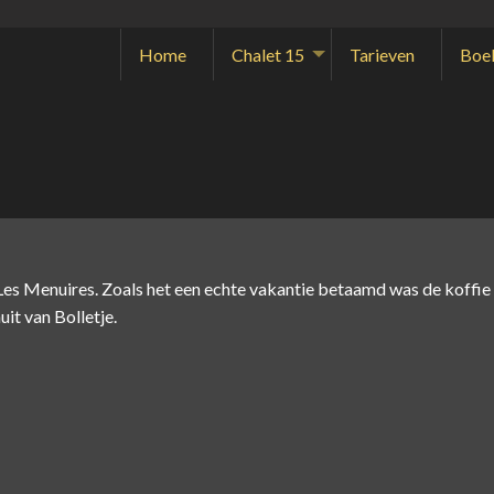
Home
Chalet 15
Tarieven
Boe
 Les Menuires. Zoals het een echte vakantie betaamd was de koffie
it van Bolletje.