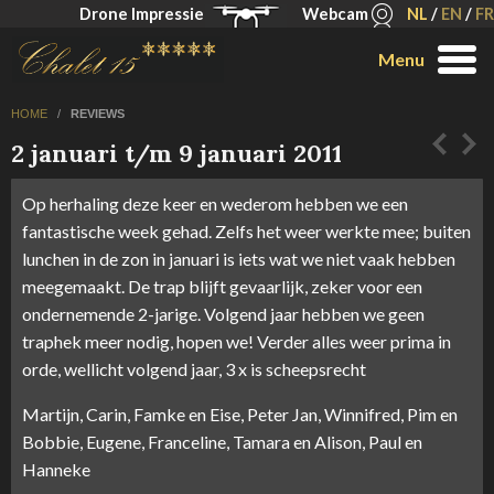
Drone Impressie
Webcam
NL
/
EN
/
FR
Menu
HOME
/
REVIEWS
2 januari t/m 9 januari 2011
Op herhaling deze keer en wederom hebben we een
fantastische week gehad. Zelfs het weer werkte mee; buiten
lunchen in de zon in januari is iets wat we niet vaak hebben
meegemaakt. De trap blijft gevaarlijk, zeker voor een
ondernemende 2-jarige. Volgend jaar hebben we geen
traphek meer nodig, hopen we! Verder alles weer prima in
orde, wellicht volgend jaar, 3 x is scheepsrecht
Martijn, Carin, Famke en Eise, Peter Jan, Winnifred, Pim en
Bobbie, Eugene, Franceline, Tamara en Alison, Paul en
Hanneke