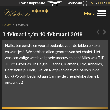
Drone Impressie
Webcam
NL
/
EN
/
FR
Menu
HOME
/
REVIEWS
3 febuari t/m 10 februari 2018
Hallo, ten eerste en vooral bedankt voor de lekkere kazen
en wijntjes! . We hebben allen genoten van het chalet. Het
was een zalige week vol goeie sneeuw en zon! Alles was TIP
TOP!! Groetjes uit België; Hannes, Klemens, Eric, Annelies,
Bert, Wiesje, Ellen, Giel en Rietje (en de twee baby's in de
buik) PS ook bedankt aan Carine (de vriendelijke dame bij
ontvangst)