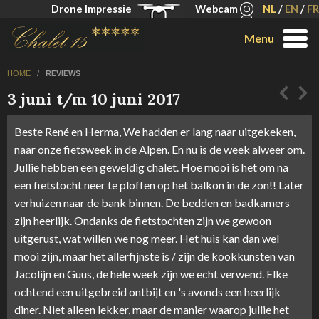
Drone Impressie
Webcam
NL
/
EN
/
FR
Menu
HOME
/
REVIEWS
3 juni t/m 10 juni 2017
Beste René en Herma, We hadden er lang naar uitgekeken,
naar onze fietsweek in de Alpen. En nu is de week alweer om.
Jullie hebben een geweldig chalet. Hoe mooi is het om na
een fietstocht neer te ploffen op het balkon in de zon!! Later
verhuizen naar de bank binnen. De bedden en badkamers
zijn heerlijk. Ondanks de fietstochten zijn we gewoon
uitgerust, wat willen we nog meer. Het huis kan dan wel
mooi zijn, maar het allerfijnste is / zijn de kookkunsten van
Jacolijn en Guus, de hele week zijn we echt verwend. Elke
ochtend een uitgebreid ontbijt en 's avonds een heerlijk
diner. Niet alleen lekker, maar de manier waarop jullie het