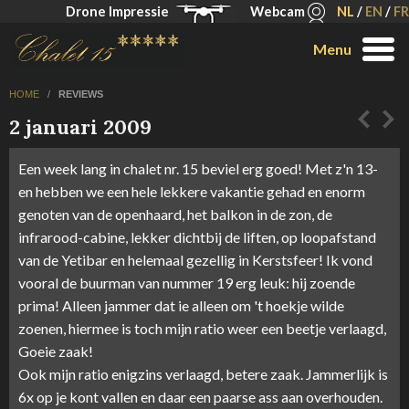
Drone Impressie
Webcam
NL
/
EN
/
FR
Menu
HOME
/
REVIEWS
2 januari 2009
Een week lang in chalet nr. 15 beviel erg goed! Met z'n 13-
en hebben we een hele lekkere vakantie gehad en enorm
genoten van de openhaard, het balkon in de zon, de
infrarood-cabine, lekker dichtbij de liften, op loopafstand
van de Yetibar en helemaal gezellig in Kerstsfeer! Ik vond
vooral de buurman van nummer 19 erg leuk: hij zoende
prima! Alleen jammer dat ie alleen om 't hoekje wilde
zoenen, hiermee is toch mijn ratio weer een beetje verlaagd,
Goeie zaak!
Ook mijn ratio enigzins verlaagd, betere zaak. Jammerlijk is
6x op je kont vallen en daar een paarse ass aan overhouden.