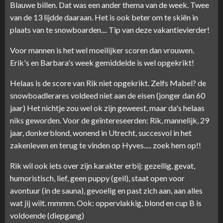
Blauwe billen. Dat was een ander thema van de week. Twee
van de 13 lijdde daaraan. Het is ook beter om te skiën in
plaats van te snowboarden.... Tip van deze vakantievierder!
Voor mannen is het wel moeilijker scoren dan vrouwen.
Erik's en Barbara's week gemiddelde is wel opgekrikt!
Helaas is de score van Rik niet opgekrikt. Zelfs Mabel? de
snowboadlerares voldeed niet aan de eisen (jonger dan 60
jaar) Het nichtje zou wel ok zijn geweest, maar da's helaas
niks geworden. Voor de geïntereseerden: Rik, mannelijk, 29
jaar, donkerblond, wonend in Utrecht, succesvol in het
zakenleven en terug te vinden op Hyves..... zoek hem op!!
Rik wil ook iets over zijn karakter erbij: gezellig, gevat,
humoristisch, lief, geen puppy (geil), staat open voor
avontuur (in de sauna), gevoelig en past zich aan, aan alles
wat jij wilt. mmmm. Ook: oppervlakkig, blond en cup B is
voldoende (diepgang)